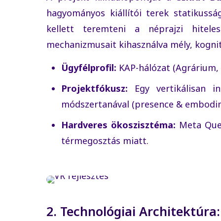
hagyományos kiállítói terek statikussá
kellett teremteni a néprajzi hitel
mechanizmusait kihasználva mély, kognitív
Ügyfélprofil:
KAP-hálózat (Agrárium,
Projektfókusz:
Egy vertikálisan i
módszertanával (presence & embodim
Hardveres ökoszisztéma:
Meta Ques
térmegosztás miatt.
2. Technológiai Architektúra