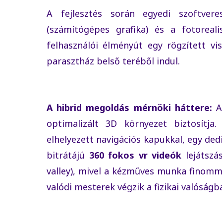
A fejlesztés során egyedi szoftver
(számítógépes grafika) és a fotoreali
felhasználói élményút egy rögzített vis
parasztház belső teréből indul.
A hibrid megoldás mérnöki háttere:
A 
optimalizált 3D környezet biztosítja
elhelyezett navigációs kapukkal, egy ded
bitrátájú
360 fokos vr videók
lejátszás
valley), mivel a kézműves munka finom
valódi mesterek végzik a fizikai valóságb