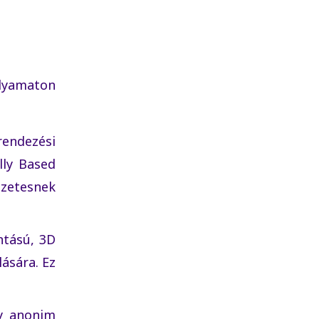
olyamaton
rendezési
lly Based
szetesnek
ntású, 3D
ására. Ez
ly anonim