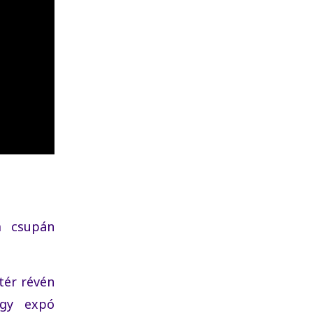
 csupán
tér révén
egy expó