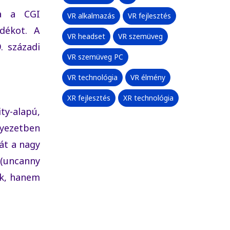
ja a CGI
VR alkalmazás
VR fejlesztés
adékot. A
VR headset
VR szemüveg
. századi
VR szemüveg PC
VR technológia
VR élmény
XR fejlesztés
XR technológia
ty-alapú,
yezetben
át a nagy
 (uncanny
ek, hanem