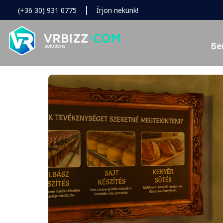
|
(+36 30) 931 0775
Írjon nekünk!
Be