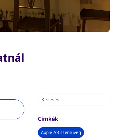
atnál
Címkék
Apple AR szemüveg