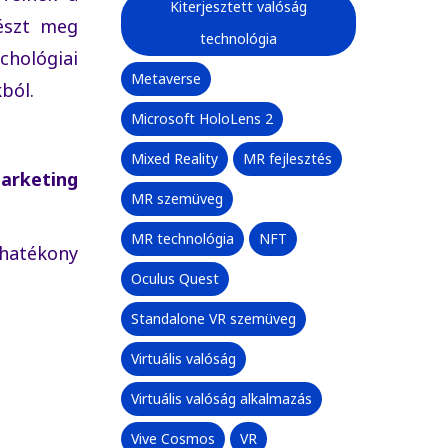
Kiterjesztett valóság
részt meg
technológia
hológiai
Metaverse
ból.
Microsoft HoloLens 2
Mixed Reality
MR fejlesztés
arketing
MR szemüveg
MR technológia
NFT
 hatékony
Oculus Quest
Standalone VR szemüveg
Virtuális valóság
Virtuális valóság alkalmazás
Vive Cosmos
VR