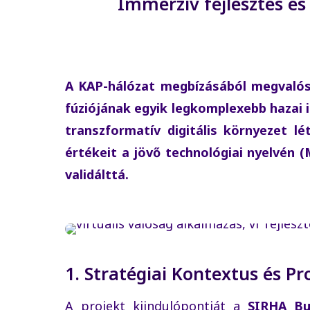
Immerzív fejlesztés és
A KAP-hálózat megbízásából megvalósí
fúziójának egyik legkomplexebb hazai i
transzformatív digitális környezet 
értékeit a jövő technológiai nyelvén 
validálttá.
1. Stratégiai Kontextus és P
A projekt kiindulópontját a
SIRHA Bu