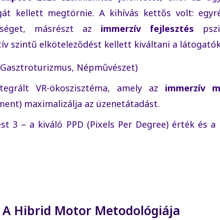
gát kellett megtörnie. A kihívás kettős volt: egy
ességet, másrészt az
immerzív fejlesztés
pszic
 szintű elköteleződést kellett kiváltani a látogatók
 Gasztroturizmus, Népművészet)
ntegrált VR-ökoszisztéma, amely az
immerzív m
ent) maximalizálja az üzenetátadást.
t 3 – a kiváló PPD (Pixels Per Degree) érték és a
: A Hibrid Motor Metodológiája