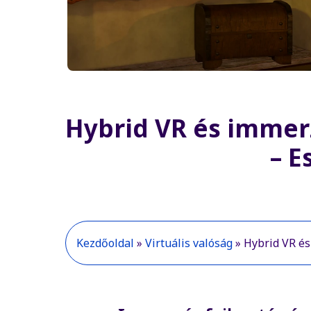
Hybrid VR és immerz
– E
Kezdőoldal
 » 
Virtuális valóság
 » 
Hybrid VR és