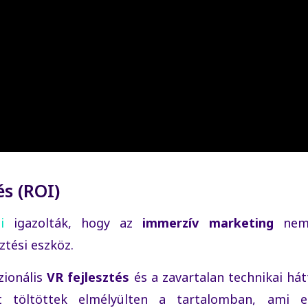
és (ROI)
i
igazolták, hogy az
immerzív marketing
nem
ztési eszköz.
zionális
VR fejlesztés
és a zavartalan technikai hát
t töltöttek elmélyülten a tartalomban, ami 