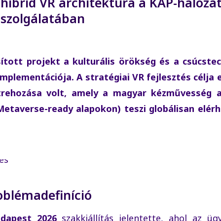
 hibrid VR architektúra a KAP-hálóza
szolgálatában
tott projekt a kulturális örökség és a csúcste
mplementációja. A stratégiai VR fejlesztés célja 
létrehozása volt, amely a magyar kézművesség a
(Metaverse-ready alapokon) teszi globálisan elér
roblémadefiníció
dapest 2026
szakkiállítás jelentette, ahol az üg