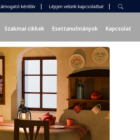
|
|
támogató kérdőív
Lépjen velünk kapcsolatba!
Szakmai cikkek
Esettanulmányok
Kapcsolat