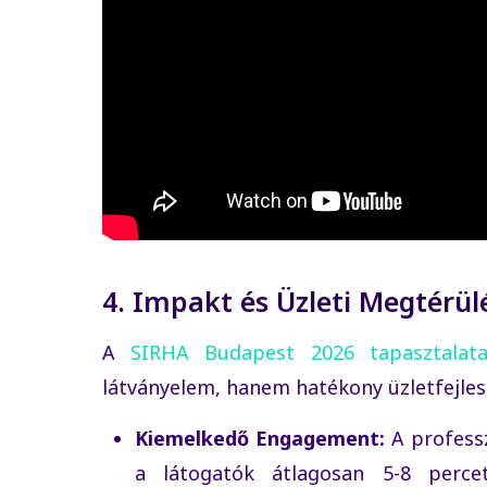
4. Impakt és Üzleti Megtérül
A
SIRHA Budapest 2026 tapasztalata
látványelem, hanem hatékony üzletfejles
Kiemelkedő Engagement:
A profess
a látogatók átlagosan 5-8 perce