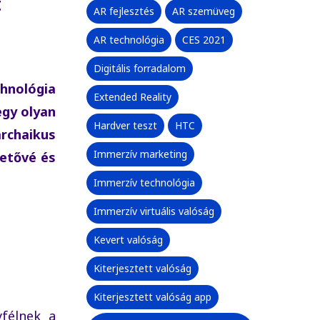
t
AR fejlesztés
AR szemüveg
AR technológia
CES 2021
Digitális forradalom
chnológia
Extended Reality
egy olyan
Hardver teszt
HTC
rchaikus
Immerzív marketing
hetővé és
Immerzív technológia
Immerzív virtuális valóság
Kevert valóság
Kiterjesztett valóság
Kiterjesztett valóság app
yfélnek a