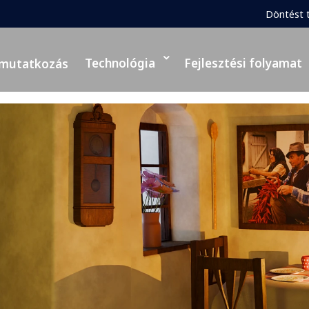
Döntést 
Technológia
Fejlesztési folyamat
mutatkozás