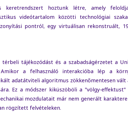
es keretrendszert hoztunk létre, amely felold
sztikus videótartalom közötti technológiai szak
zonyítási pontról, egy virtuálisan rekonstruált, 19
térbeli tájékozódást és a szabadságérzetet a Uni
. Amikor a felhasználó interakcióba lép a körn
ikált adatátviteli algoritmus zökkenőmentesen vált 
ára. Ez a módszer kiküszöböli a "völgy-effektust"
mechanikai mozdulatait már nem generált karakter
an rögzített felvételeken.