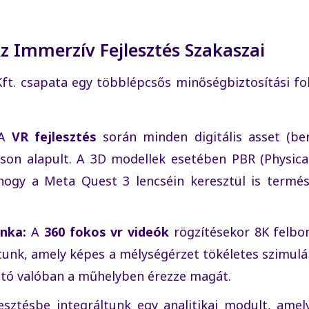
z Immerzív Fejlesztés Szakaszai
Kft. csapata egy többlépcsős minőségbiztosítási f
A
VR fejlesztés
során minden digitális asset (be
táson alapult. A 3D modellek esetében PBR (Physica
hogy a Meta Quest 3 lencséin keresztül is termé
nka:
A
360 fokos vr videók
rögzítésekor 8K felbo
unk, amely képes a mélységérzet tökéletes szimulál
ató valóban a műhelyben érezze magát.
esztésbe integráltunk egy analitikai modult, ame