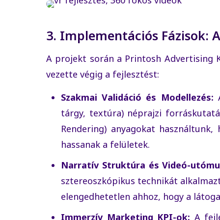
3. Implementációs Fázisok: A
A projekt során a Printosh Advertising 
vezette végig a fejlesztést:
Szakmai Validáció és Modellezés:
tárgy, textúra) néprajzi forráskuta
Rendering) anyagokat használtunk, 
hassanak a felületek.
Narratív Struktúra és Videó-utómu
sztereoszkópikus technikát alkalmazt
elengedhetetlen ahhoz, hogy a látog
Immerzív Marketing KPI-ok:
A fejl