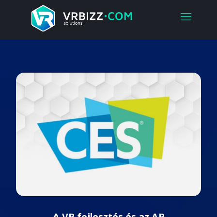
A VR fejlesztés és az AR