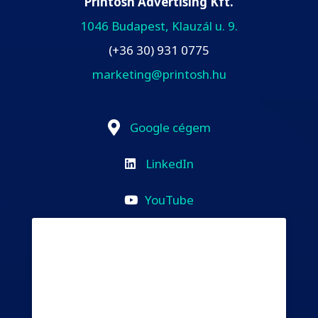
Printosh Advertising Kft.
1046 Budapest, Klauzál u. 9.
(+36 30) 931 0775
marketing@printosh.hu
Google cégem
LinkedIn
YouTube