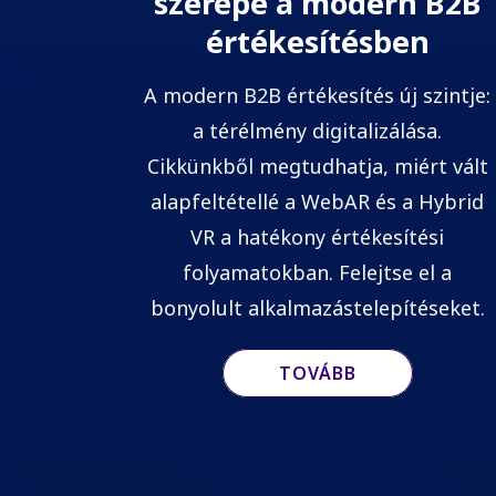
szerepe a modern B2B
értékesítésben
A modern B2B értékesítés új szintje:
a térélmény digitalizálása.
Cikkünkből megtudhatja, miért vált
alapfeltétellé a WebAR és a Hybrid
VR a hatékony értékesítési
folyamatokban. Felejtse el a
bonyolult alkalmazástelepítéseket.
TOVÁBB