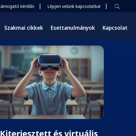
|
|
támogató kérdőív
Lépjen velünk kapcsolatba!
Szakmai cikkek
Esettanulmányok
Kapcsolat
Kiterjesztett és virtuális