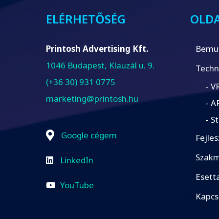
ELÉRHETŐSÉG
OLD
Printosh Advertising Kft.
Bemu
1046 Budapest, Klauzál u. 9.
Techn
(+36 30) 931 0775
VR
marketing@printosh.hu
AR
S
Google cégem
Fejles
Szakm
LinkedIn
Esett
YouTube
Kapcs