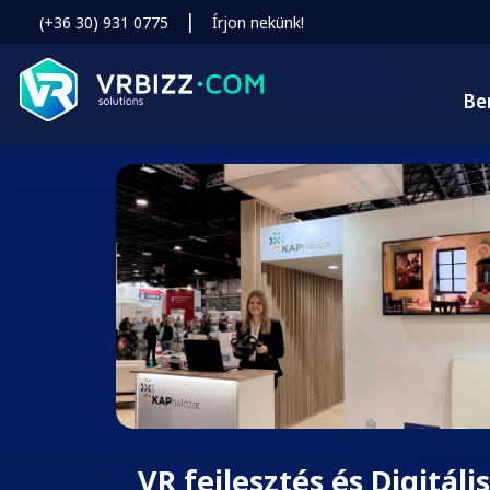
|
(+36 30) 931 0775
Írjon nekünk!
Be
VR fejlesztés és Digitális