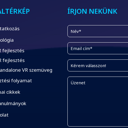
ALTÉRKÉP
ÍRJON NEKÜNK
tatkozás
ológia
 fejlesztés
 fejlesztés
tandalone VR szemüveg
ztési folyamat
ai cikkek
anulmányok
olat